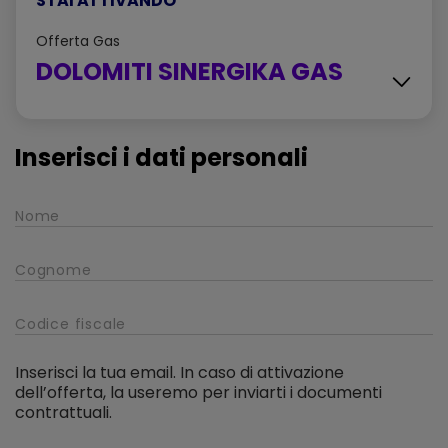
STAI ATTIVANDO
Offerta
Gas
DOLOMITI SINERGIKA GAS
Con Contributo Solidale A
Obiettivo3
Scheda sintetica dell'offerta - DOLOMITI
Inserisci i dati personali
SINERGIKA GAS
Sintesi delle principali caratteristiche dell'offerta
CTE - Condizioni tecnico economiche -
DOLOMITI SINERGIKA GAS
Tutti i dettagli e le caratteristiche dell'offerta, inclusi i costi
e le informazioni che regolano il contratto che sarà
sottoscritto
Inserisci la tua email. In caso di attivazione
dell’offerta, la useremo per inviarti i documenti
contrattuali.