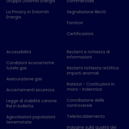
Gruppo Dolomiti Energia
commerciale
La Privacy in Dolomiti
Segnalazione Illeciti
Energia
Fornitori
Certificazioni
Accessibilità
Reclami e richiesta di
informazioni
Condizioni economiche
tutela gas
Reclami richiesta rettifica
importi anomali
Assicurazione gas
Rateizzi - Costituzioni in
mora - Indennizzi
Accertamenti sicurezza
Conciliazione delle
Legge di stabilità canone
controversie
Rai in bolletta
Teleriscaldamento
Agevolazioni popolazioni
terremotate
Indagine sulla qualità dei