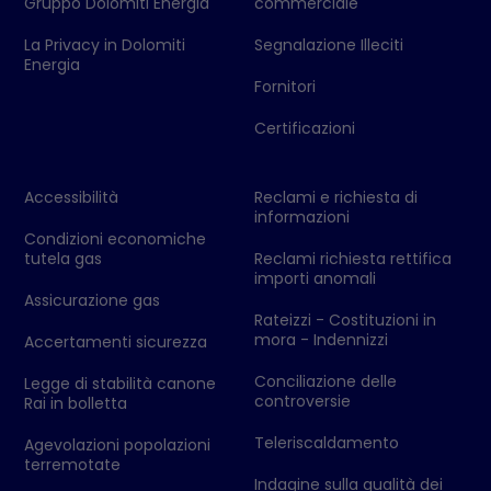
Gruppo Dolomiti Energia
commerciale
La Privacy in Dolomiti
Segnalazione Illeciti
Energia
Fornitori
Certificazioni
Accessibilità
Reclami e richiesta di
informazioni
Condizioni economiche
tutela gas
Reclami richiesta rettifica
importi anomali
Assicurazione gas
Rateizzi - Costituzioni in
mora - Indennizzi
Accertamenti sicurezza
Conciliazione delle
Legge di stabilità canone
controversie
Rai in bolletta
Teleriscaldamento
Agevolazioni popolazioni
terremotate
Indagine sulla qualità dei