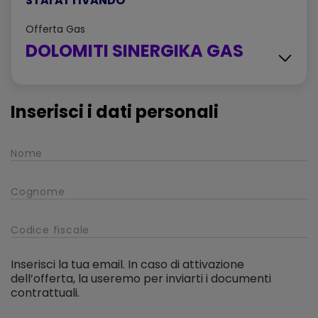
STAI ATTIVANDO
Offerta
Gas
DOLOMITI SINERGIKA GAS
Con Contributo Solidale A
Cooperativa Sociale Piano Infinito
Scheda sintetica dell'offerta - DOLOMITI
Inserisci i dati personali
SINERGIKA GAS
Sintesi delle principali caratteristiche dell'offerta
CTE - Condizioni tecnico economiche -
DOLOMITI SINERGIKA GAS
Tutti i dettagli e le caratteristiche dell'offerta, inclusi i costi
e le informazioni che regolano il contratto che sarà
sottoscritto
Inserisci la tua email. In caso di attivazione
dell’offerta, la useremo per inviarti i documenti
contrattuali.