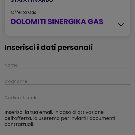
STAI ATTIVANDO
Offerta
Gas
DOLOMITI SINERGIKA GAS
Scheda sintetica dell'offerta - DOLOMITI
Inserisci i dati personali
SINERGIKA GAS
Sintesi delle principali caratteristiche dell'offerta
CTE - Condizioni tecnico economiche -
DOLOMITI SINERGIKA GAS
Tutti i dettagli e le caratteristiche dell'offerta, inclusi i costi
e le informazioni che regolano il contratto che sarà
sottoscritto
Inserisci la tua email. In caso di attivazione
dell’offerta, la useremo per inviarti i documenti
contrattuali.