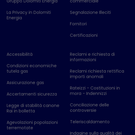
Gruppo Dolomiti Energia
commerciale
La Privacy in Dolomiti
Segnalazione Illeciti
Energia
Fornitori
Certificazioni
Accessibilità
Reclami e richiesta di
informazioni
Condizioni economiche
tutela gas
Reclami richiesta rettifica
importi anomali
Assicurazione gas
Rateizzi - Costituzioni in
mora - Indennizzi
Accertamenti sicurezza
Conciliazione delle
Legge di stabilità canone
controversie
Rai in bolletta
Teleriscaldamento
Agevolazioni popolazioni
terremotate
Indagine sulla qualità dei