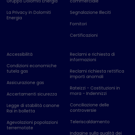
Gruppo Dolomiti Energia
commerciale
La Privacy in Dolomiti
Segnalazione Illeciti
Energia
Fornitori
Certificazioni
Accessibilità
Reclami e richiesta di
informazioni
Condizioni economiche
tutela gas
Reclami richiesta rettifica
importi anomali
Assicurazione gas
Rateizzi - Costituzioni in
mora - Indennizzi
Accertamenti sicurezza
Conciliazione delle
Legge di stabilità canone
controversie
Rai in bolletta
Teleriscaldamento
Agevolazioni popolazioni
terremotate
Indagine sulla qualità dei