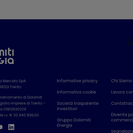
Informative privacy
Chi Siamo
ia Mercato SpA
 38123 Trento
Informativa cookie
Lavora con
ordinamento di Dolomiti
Società trasparente
Contattac
istro imprese di Trento –
Investitori
Iva 01812630224
Diventa pa
e i.v. € 20.440.936,00
Gruppo Dolomiti
commerci
Energia
Segnalazion