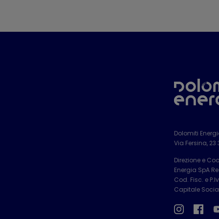
Dolomiti Energ
Via Fersina, 23
Direzione e Co
Energia SpA Reg
Cod. Fisc. e P.
Capitale Social