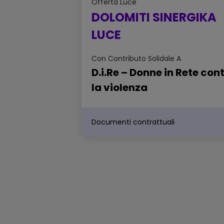
Offerta
Luce
DOLOMITI SINERGIKA
LUCE
Con Contributo Solidale A
D.i.Re – Donne in Rete con
la violenza
Documenti contrattuali
Scheda sintetica dell'offerta -
DOLOMITI SINERGIKA LUCE
Sintesi delle principali caratteristiche
dell'offerta
Scheda di confrontabilità
dell'offerta - DOLOMITI SINERG