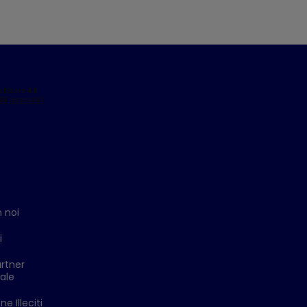
 noi
i
rtner
ale
e Illeciti