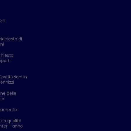
oni
richiesta di
ni
chiesta
mporti
Costituzioni in
ennizzi
one delle
ie
ldamento
lla qualità
enter - anno