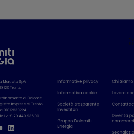
Informative privacy
Chi Siamo
ia Mercato SpA
 38123 Trento
Informativa cookie
Lavora con
ordinamento di Dolomiti
Società trasparente
Contattac
istro imprese di Trento –
Investitori
Iva 01812630224
Diventa pa
e i.v. € 20.440.936,00
Gruppo Dolomiti
commerci
Energia
Segnalazion