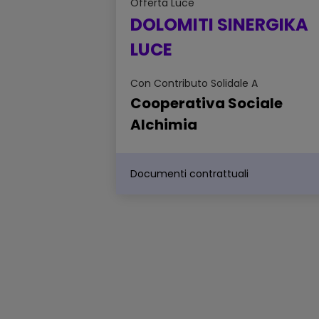
Offerta
Luce
DOLOMITI SINERGIKA
LUCE
Con Contributo Solidale A
Cooperativa Sociale
Alchimia
Documenti contrattuali
Scheda sintetica dell'offerta -
DOLOMITI SINERGIKA LUCE
Sintesi delle principali caratteristiche
dell'offerta
Scheda di confrontabilità
dell'offerta - DOLOMITI SINERG