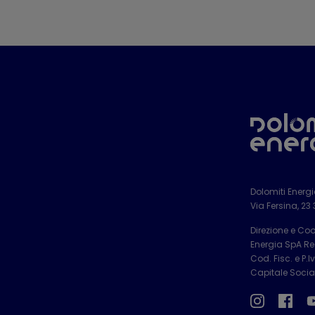
Dolomiti Energ
Via Fersina, 23
Direzione e Co
Energia SpA Reg
Cod. Fisc. e P.
Capitale Social