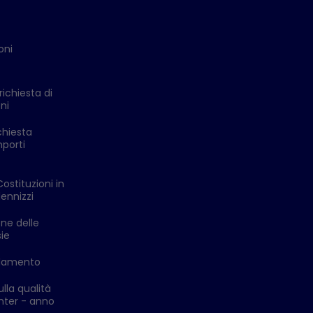
oni
richiesta di
ni
chiesta
mporti
Costituzioni in
ennizzi
one delle
ie
ldamento
lla qualità
enter - anno