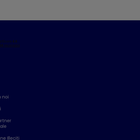
 noi
i
rtner
ale
e Illeciti