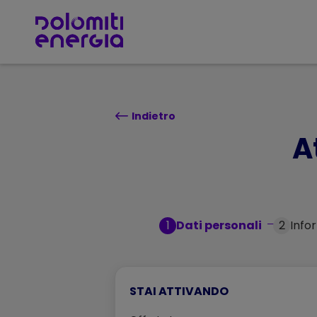
TORNA SU
Indietro
A
1
Dati personali
2
Info
STAI ATTIVANDO