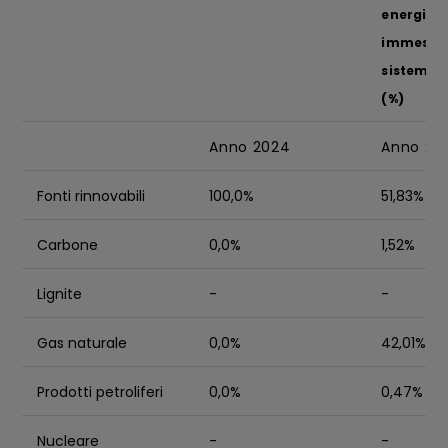
energia e
immessa 
sistema e
(%)
Anno 2024
Anno 20
Fonti rinnovabili
100,0%
51,83%
Carbone
0,0%
1,52%
Lignite
-
-
Gas naturale
0,0%
42,01%
Prodotti petroliferi
0,0%
0,47%
Nucleare
-
-