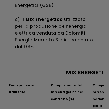
Energetici (GSE);
c) il
Mix Energetico
utilizzato
per la produzione dell’energia
elettrica venduta da Dolomiti
Energia Mercato S.p.A., calcolato
dal GSE.
MIX ENERGETIC
Fonti primarie
Composizione del
Composiz
utilizzate
mix energetico per
mix ener
contratto (%)
nazionale
per la pr